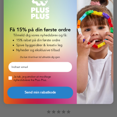
og er godkendt fra 1+ år
Læs om levering & betaling
Få 15% på din første ordre
Tilmeld dig vores nyhedsbrev og få:
15% rabat på din første ordre
Sjove byggeidéer & kreativ leg
Nyheder og eksklusive tilbud
Du kan til enhver tid afmelde dig igen.
Email
Skriv en anmeldelse
Pop-up nyhedsbrev
Ja tak, jeg ønsker at modtage
nyhedsbreve fra Plus-Plus.
Anmeldelser
Send min rabatkode