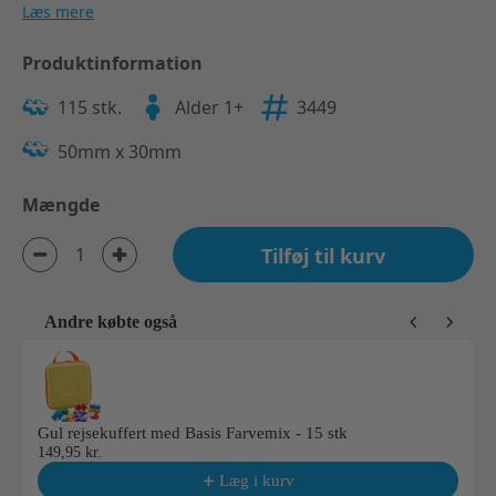
Læs mere
Produktinformation
115 stk.
Alder 1+
3449
50mm x 30mm
Mængde
Tilføj til kurv
Andre købte også
Use the Previous and Next buttons to navigate through product reco
Gul rejsekuffert med Basis Farvemix - 15 stk
149,95 kr.
Læg i kurv