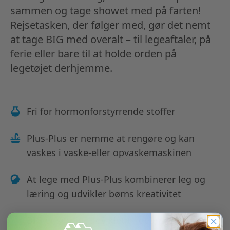
sammen og tage showet med på farten!
Rejsetasken, der følger med, gør det nemt
at tage BIG med overalt – til legeaftaler, på
ferie eller bare til at holde orden på
legetøjet derhjemme.
Fri for hormonforstyrrende stoffer
Plus-Plus er nemme at rengøre og kan
vaskes i vaske-eller opvaskemaskinen
At lege med Plus-Plus kombinerer leg og
læring og udvikler børns kreativitet
BIG er særligt udviklet til de mindste børn