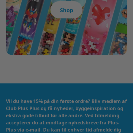
Shop
Vil du have 15% på din første ordre? Bliv medlem af
Club Plus-Plus og få nyheder, byggeinspiration og
ekstra gode tilbud før alle andre. Ved tilmelding
accepterer du at modtage nyhedsbreve fra Plus-
Plus via e-mail. ​​ Du kan til enhver tid afmelde dig