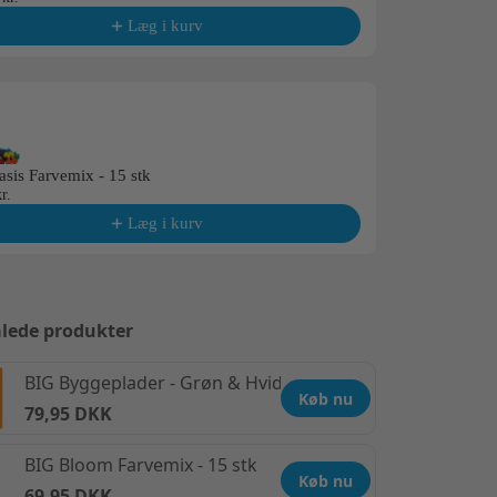
Læg i kurv
sis Farvemix - 15 stk
BIG Pastel Fa
r.
199,95 kr.
Læg i kurv
lede produkter
BIG Byggeplader - Grøn & Hvid - 2 stk
Køb nu
79,95 DKK
BIG Bloom Farvemix - 15 stk
Køb nu
69,95 DKK