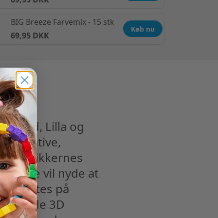
BIG Breeze Farvemix - 15 stk
Køb nu
69,95 DKK
t, Hvid, Lilla og
en kreative,
pdage brikkernes
 og de vil nyde at
mensættes på
torslåede 3D