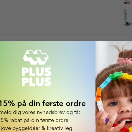
arvemix
x får du farverne Blå, Rød, Gul, Grøn, Sor
igtig godt farvemix til at sætte gang i d
vor alt er muligt! Børnene vil hurtigt o
15% på din første ordre
e tekstur, som gør dem rare at røre ved,
lmeld dig vores nyhedsbrev og få:
 forskellige farver. Brikkerne kan sam
15% rabat på din første ordre
nten som flade 2D motiver, eller som s
Sjove byggeidéer & kreativ leg