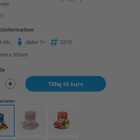
nder.
re
tinformation
 stk.
Alder 1+
3210
mm x 30mm
de
Tilføj til kurv
arianter