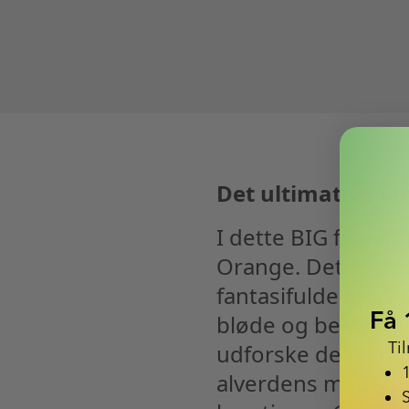
Det ultimative f
I dette BIG farvemi
Orange. Det er et r
fantasifulde leg, h
Få 
bløde og behagelig
Ti
udforske de mange
alverdens måder, e