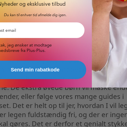
 mindste friheden til at udforske den far
Nyheder og eksklusive tilbud
forskellige ting de kan bygge, og hvor
Du kan til enhver tid afmelde dig igen.
l 1 årige
 nyhedsbrev
tak, jeg ønsker at modtage
 Plus-Plus BIG udvikles finmotorikken, 
edsbreve fra Plus-Plus.
på kryds og tværs. Derudover er det o
, fordi der altid er noget nyt man kan
Send min rabatkode
fantasifuldt med brikkerne, øver de stør
rne. De ekstra øvede børn vil måske end
ender, eller følge vores mange guides i
et. Det er helt op til jer, hvordan I vil l
er legen fuldstændig fri, og der er ingen
al gøres. Det er derfor et genialt stykk