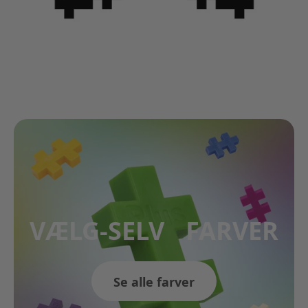
VÆLG-SELV FARVER
Se alle farver