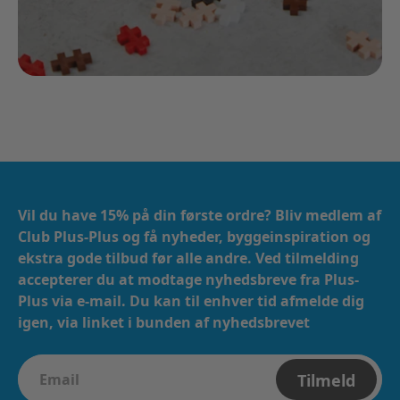
Vil du have 15% på din første ordre? Bliv medlem af
Club Plus-Plus og få nyheder, byggeinspiration og
ekstra gode tilbud før alle andre. Ved tilmelding
accepterer du at modtage nyhedsbreve fra Plus-
Plus via e-mail. ​​ Du kan til enhver tid afmelde dig
igen, via linket i bunden af nyhedsbrevet
Tilmeld