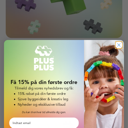
Få 15% på din første ordre
LEARN TO
BUILD
Tilmeld dig vores nyhedsbrev og få:
15% rabat på din første ordre
Sjove byggeidéer & kreativ leg
Nyheder og eksklusive tilbud
Lær at bygge
Du kan til enhver tid afmelde dig igen.
Email