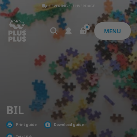
LEVERING 1-3 HVERDAGE
0
MENU
BIL
Print guide
Download guide
Total tid: