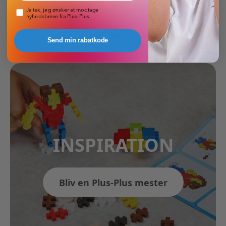
Pop-up nyhedsbrev
Ja tak, jeg ønsker at modtage
nyhedsbreve fra Plus-Plus.
Send min rabatkode
INSPIRATION
Bliv en Plus-Plus mester