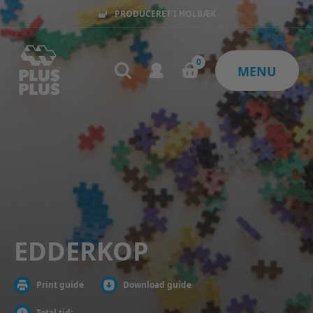
KØB FOR 399KR OG FÅ FRI FRAGT
0
MENU
EDDERKOP
Print guide
Download guide
Total tid: