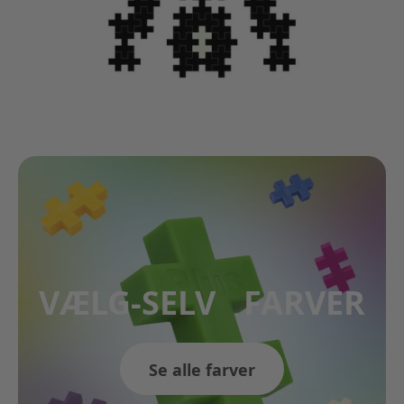
VÆLG-SELV FARVER
Se alle farver