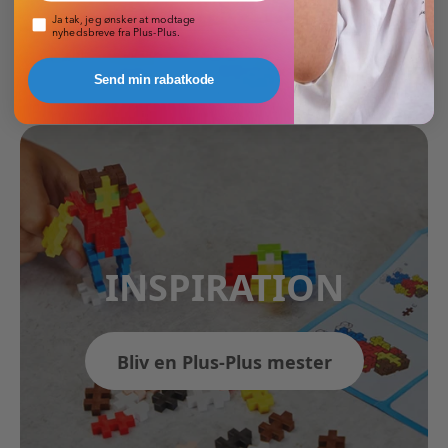
Pop-up nyhedsbrev
Ja tak, jeg ønsker at modtage
nyhedsbreve fra Plus-Plus.
Send min rabatkode
INSPIRATION
Bliv en Plus-Plus mester