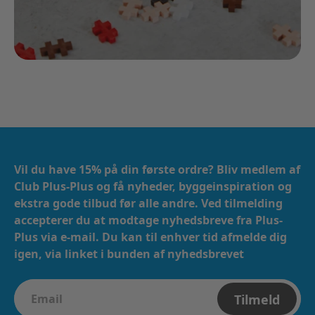
Vil du have 15% på din første ordre? Bliv medlem af
Club Plus-Plus og få nyheder, byggeinspiration og
ekstra gode tilbud før alle andre. Ved tilmelding
accepterer du at modtage nyhedsbreve fra Plus-
Plus via e-mail. ​​ Du kan til enhver tid afmelde dig
igen, via linket i bunden af nyhedsbrevet
Tilmeld