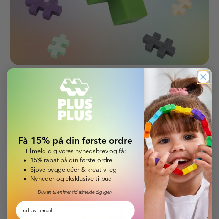
Få 15% på din første ordre
LEARN TO
BUILD
Tilmeld dig vores nyhedsbrev og få:
15% rabat på din første ordre
Sjove byggeidéer & kreativ leg
Nyheder og eksklusive tilbud
Lær at bygge
Du kan til enhver tid afmelde dig igen.
Email