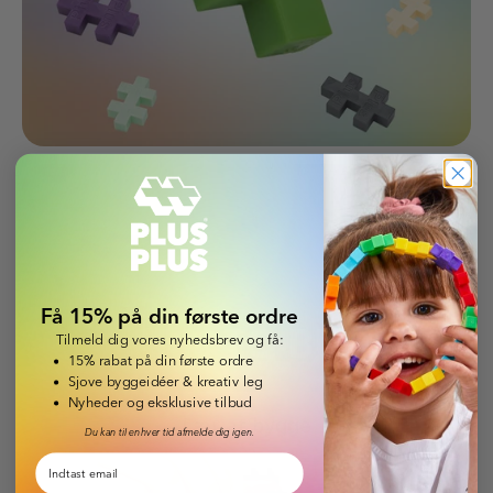
Få 15% på din første ordre
LEARN TO
BUILD
Tilmeld dig vores nyhedsbrev og få:
15% rabat på din første ordre
Sjove byggeidéer & kreativ leg
Nyheder og eksklusive tilbud
Lær at bygge
Du kan til enhver tid afmelde dig igen.
Email