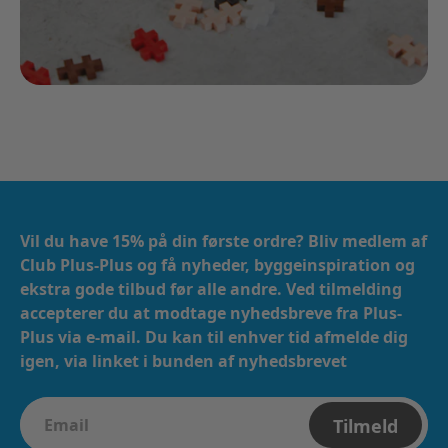
Vil du have 15% på din første ordre? Bliv medlem af
Club Plus-Plus og få nyheder, byggeinspiration og
ekstra gode tilbud før alle andre. Ved tilmelding
accepterer du at modtage nyhedsbreve fra Plus-
Plus via e-mail. ​​ Du kan til enhver tid afmelde dig
igen, via linket i bunden af nyhedsbrevet
Tilmeld