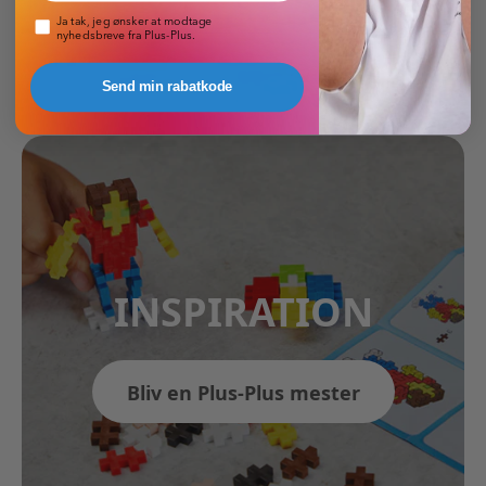
Pop-up nyhedsbrev
Ja tak, jeg ønsker at modtage
nyhedsbreve fra Plus-Plus.
Send min rabatkode
INSPIRATION
Bliv en Plus-Plus mester