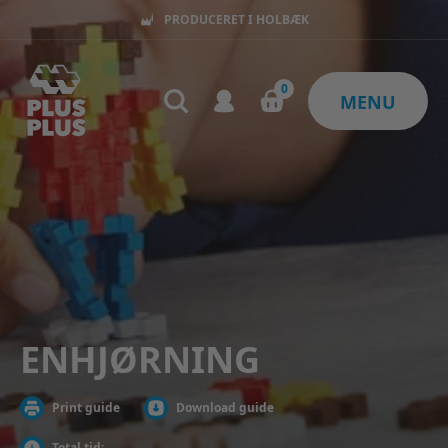
PRODUCERET I HOLBÆK
0
MENU
ENHJØRNING
Print guide
Download guide
Total tid: