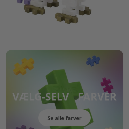
VÆLG-SELV FARVER
Se alle farver