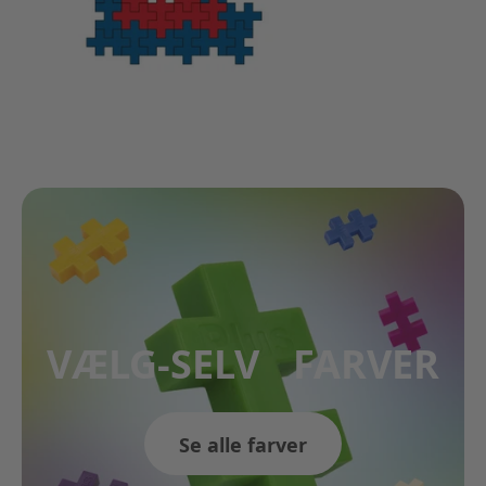
VÆLG-SELV FARVER
Se alle farver