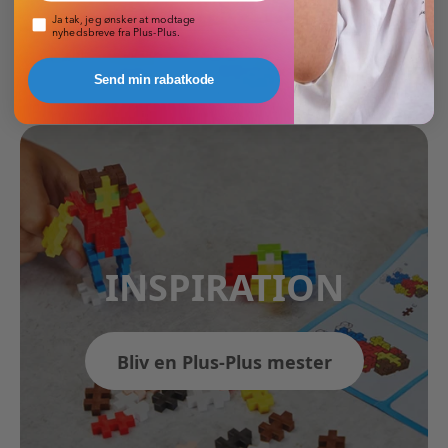
Pop-up nyhedsbrev
Ja tak, jeg ønsker at modtage
nyhedsbreve fra Plus-Plus.
Send min rabatkode
INSPIRATION
Bliv en Plus-Plus mester