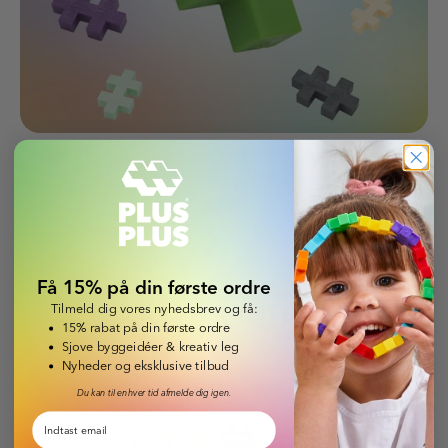
Få 15% på din første ordre
LEARN TO
BUILD
Tilmeld dig vores nyhedsbrev og få:
15% rabat på din første ordre
Sjove byggeidéer & kreativ leg
Nyheder og eksklusive tilbud
Lær at bygge
Du kan til enhver tid afmelde dig igen.
Email