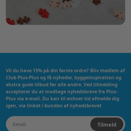
Vil du have 15% på din første ordre? Bliv medlem af
Club Plus-Plus og få nyheder, byggeinspiration og
ekstra gode tilbud før alle andre. Ved tilmelding
accepterer du at modtage nyhedsbreve fra Plus-
Plus via e-mail. ​​ Du kan til enhver tid afmelde dig
igen, via linket i bunden af nyhedsbrevet
Tilmeld