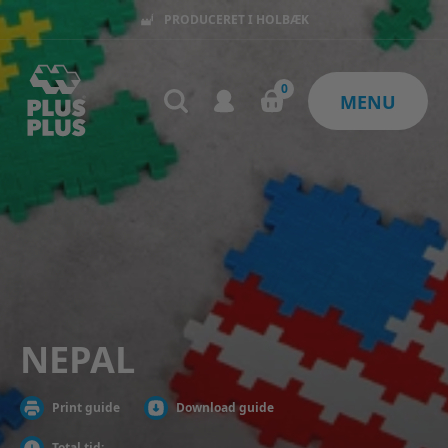
KØB FOR 399KR OG FÅ FRI FRAGT
0
MENU
NEPAL
Print guide
Download guide
Total tid: