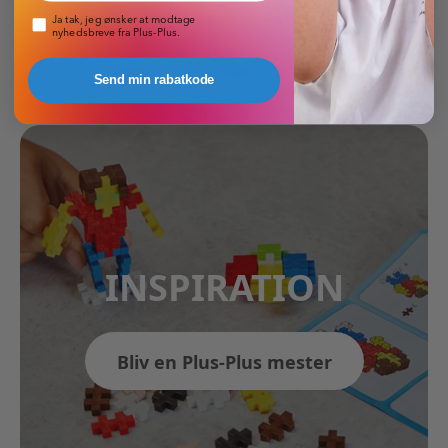
Pop-up nyhedsbrev
Ja tak, jeg ønsker at modtage
nyhedsbreve fra Plus-Plus.
Send min rabatkode
INSPIRATION
Bliv en Plus-Plus mester