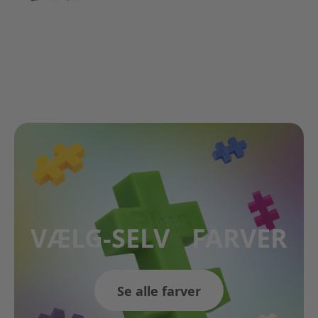
VÆLG-SELV FARVER
Se alle farver