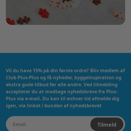
Vil du have 15% på din første ordre? Bliv medlem af
Club Plus-Plus og få nyheder, byggeinspiration og
ekstra gode tilbud før alle andre. Ved tilmelding
accepterer du at modtage nyhedsbreve fra Plus-
Plus via e-mail. ​​ Du kan til enhver tid afmelde dig
igen, via linket i bunden af nyhedsbrevet
Tilmeld