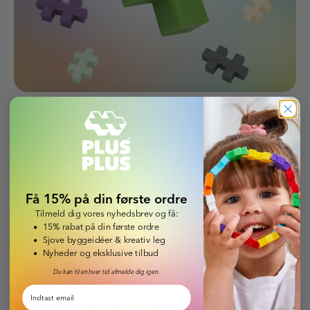
Få 15% på din første ordre
LEARN TO
BUILD
Tilmeld dig vores nyhedsbrev og få:
15% rabat på din første ordre
Sjove byggeidéer & kreativ leg
Nyheder og eksklusive tilbud
Lær at bygge
Du kan til enhver tid afmelde dig igen.
Email