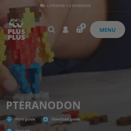
30 DAGES RETURRET
0
MENU
PTERANODON
Print guide
Download guide
Total tid: