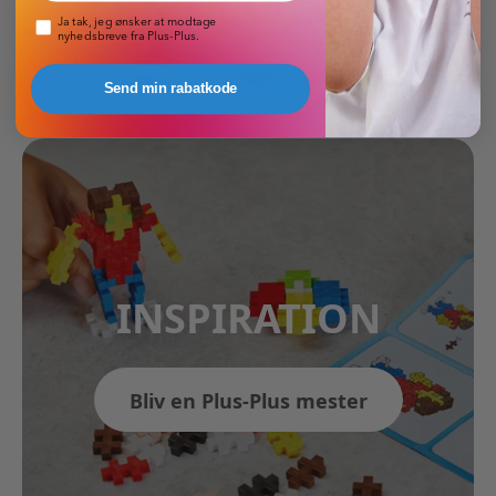
Pop-up nyhedsbrev
Ja tak, jeg ønsker at modtage
nyhedsbreve fra Plus-Plus.
Send min rabatkode
INSPIRATION
Bliv en Plus-Plus mester