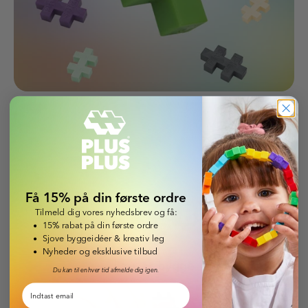
Få 15% på din første ordre
LEARN TO
BUILD
Tilmeld dig vores nyhedsbrev og få:
15% rabat på din første ordre
Sjove byggeidéer & kreativ leg
Nyheder og eksklusive tilbud
Lær at bygge
Du kan til enhver tid afmelde dig igen.
Email