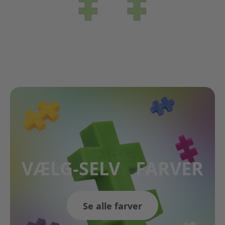
VÆLG-SELV FARVER
Se alle farver