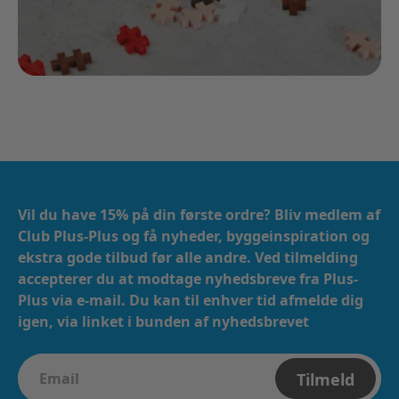
Vil du have 15% på din første ordre? Bliv medlem af
Club Plus-Plus og få nyheder, byggeinspiration og
ekstra gode tilbud før alle andre. Ved tilmelding
accepterer du at modtage nyhedsbreve fra Plus-
Plus via e-mail. ​​ Du kan til enhver tid afmelde dig
igen, via linket i bunden af nyhedsbrevet
Tilmeld