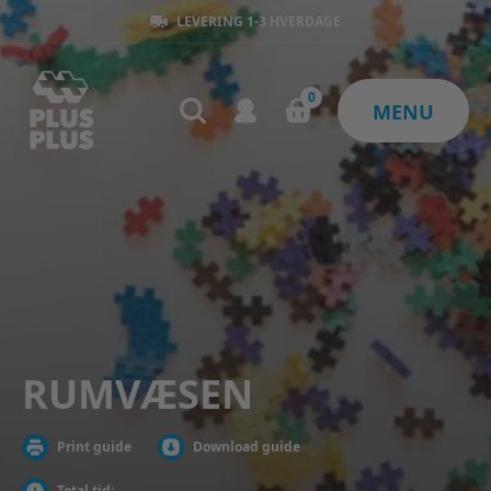
LEVERING 1-3 HVERDAGE
0
MENU
RUMVÆSEN
Print guide
Download guide
Total tid: