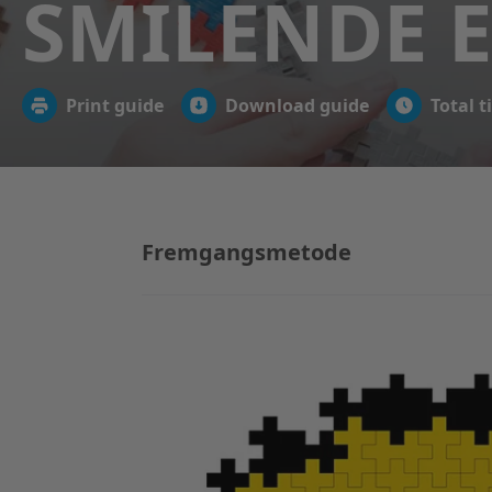
SMILENDE 
Print guide
Download guide
Total t
Fremgangsmetode