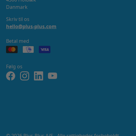
Danmark
Skriv til os
hello@plus-plus.com
Betal med
Følg os
Facebook
Instagram
LinkedIn
YouTube
© 2026 Plus-Plus A/S - Alle rettigheder forbeholdt.