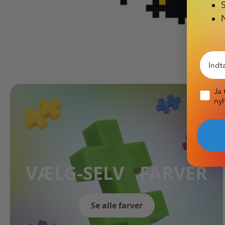
Email
Pop-up
Ja 
nyh
VÆLG-SELV FARVER
Se alle farver