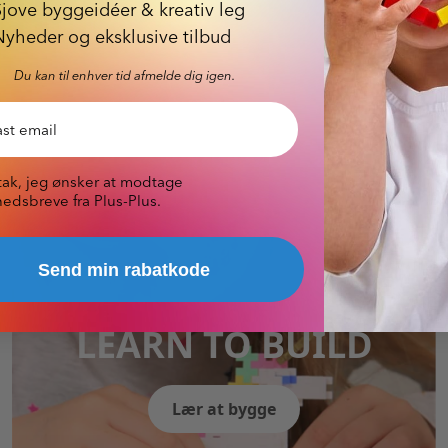
Sjove byggeidéer & kreativ leg
Nyheder og eksklusive tilbud
Du kan til enhver tid afmelde dig igen.
 nyhedsbrev
tak, jeg ønsker at modtage
edsbreve fra Plus-Plus.
Send min rabatkode
LEARN TO
BUILD
Lær at bygge