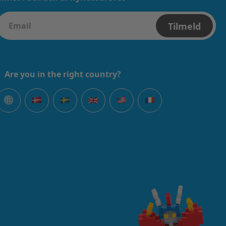
Tilmeld
Are you in the right country?
Global
Danmark
Svenska
United Kingdom
USA
Français