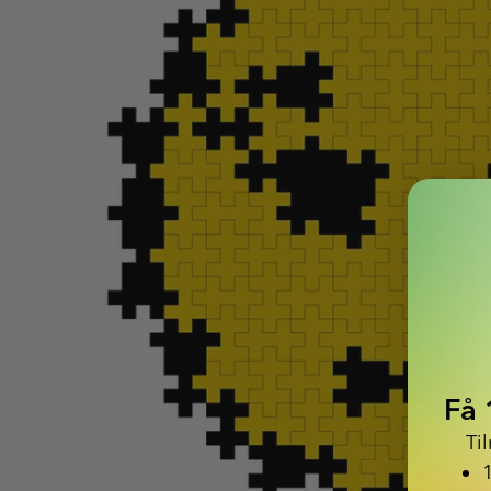
Få 
Ti