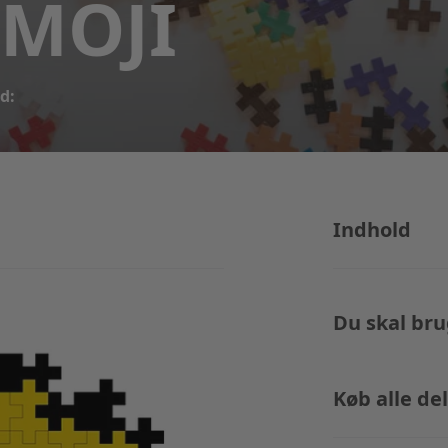
EMOJI
id:
Indhold
Du skal bru
Køb alle de