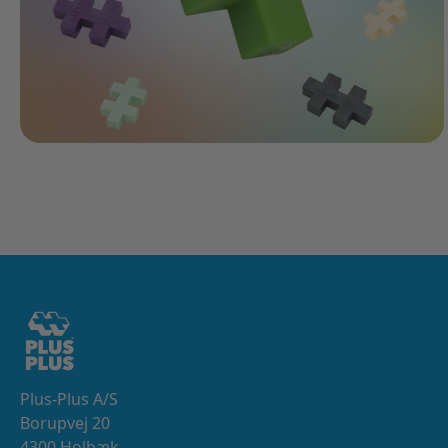
Plus-Plus A/S
Borupvej 20
4300 Holbæk