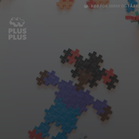
KØB FOR 399KR OG FÅ FR