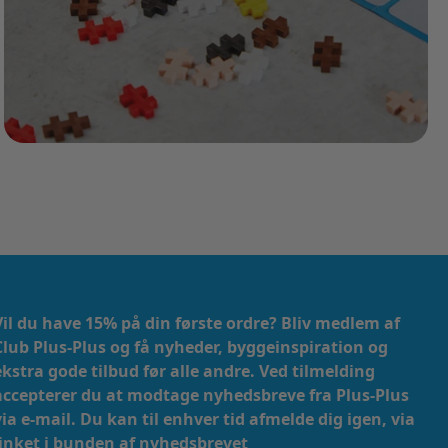
Vil du have 15% på din første ordre? Bliv medlem af
Club Plus-Plus og få nyheder, byggeinspiration og
ekstra gode tilbud før alle andre. Ved tilmelding
accepterer du at modtage nyhedsbreve fra Plus-Plus
via e-mail. ​​ Du kan til enhver tid afmelde dig igen, via
linket i bunden af nyhedsbrevet