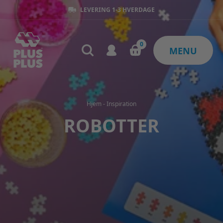
LEVERING 1-3 HVERDAGE
0
MENU
Hjem
-
Inspiration
ROBOTTER