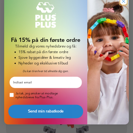
CAMO
Læs guide
Få 15% på din første ordre
Tilmeld dig vores nyhedsbrev og få:
15% rabat på din første ordre
Sjove byggeidéer & kreativ leg
Nyheder og eksklusive tilbud
Du kan til enhver tid afmelde dig igen.
Email
Pop-up nyhedsbrev
Ja tak, jeg ønsker at modtage
nyhedsbreve fra Plus-Plus.
Send min rabatkode