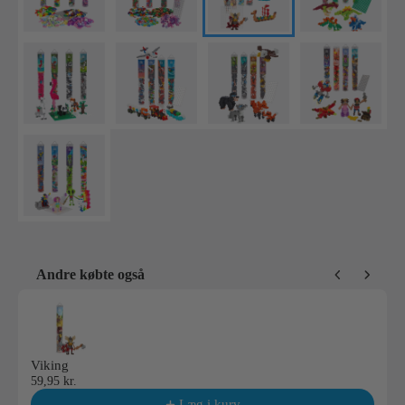
Andre købte også
Use the Previous and Next buttons to navigate through product reco
Viking
59,95 kr.
Læg i kurv