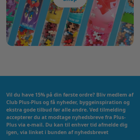
Vil du have 15% på din første ordre? Bliv medlem af
Club Plus-Plus og få nyheder, byggeinspiration og
ekstra gode tilbud før alle andre. Ved tilmelding
accepterer du at modtage nyhedsbreve fra Plus-
Plus via e-mail. ​​ Du kan til enhver tid afmelde dig
igen, via linket i bunden af nyhedsbrevet