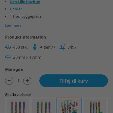
Den Lille Havfrue
Garder
1 hvid byggeplade
Læs mere
Produktinformation
400 stk.
Alder 7+
7497
20mm x 12mm
Mængde
Tilføj til kurv
Se alle varianter