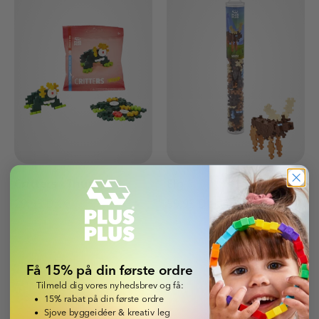
Critters - Thump
Elg
29,95 DKK
59,95 DKK
Få 15% på din første ordre
Tilmeld dig vores nyhedsbrev og få:
15% rabat på din første ordre
Sjove byggeidéer & kreativ leg