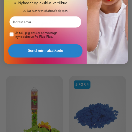
Nyheder og eksklusive tilbud
Du kan til enhver tid afmelde dig igen.
Email
Pop-up nyhedsbrev
Ja tak, jeg ønsker at modtage
nyhedsbreve fra Plus-Plus.
Send min rabatkode
Ulv
Triceratops
59,95 DKK
59,95 DKK
5 FOR 4