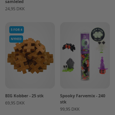
samleled
24,95 DKK
5 FOR 4
NYHED
BIG Kobber - 25 stk
Spooky Farvemix - 240
stk
69,95 DKK
99,95 DKK