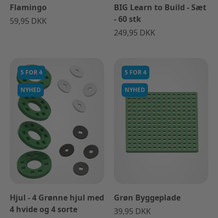
Flamingo
BIG Learn to Build - Sæt
- 60 stk
59,95 DKK
249,95 DKK
5 FOR 4
5 FOR 4
NYHED
NYHED
Hjul - 4 Grønne hjul med
Grøn Byggeplade
4 hvide og 4 sorte
39,95 DKK