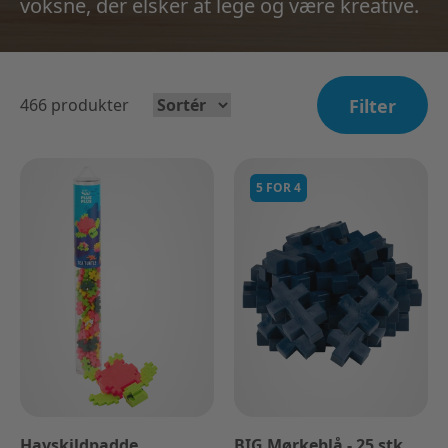
voksne, der elsker at lege og være kreative.
466
produkter
Filter
5 FOR 4
Havskildpadde
BIG Mørkeblå - 25 stk