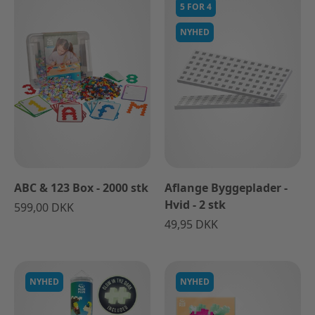
5 FOR 4
NYHED
ABC & 123 Box - 2000 stk
Aflange Byggeplader -
Hvid - 2 stk
599,00 DKK
49,95 DKK
NYHED
NYHED