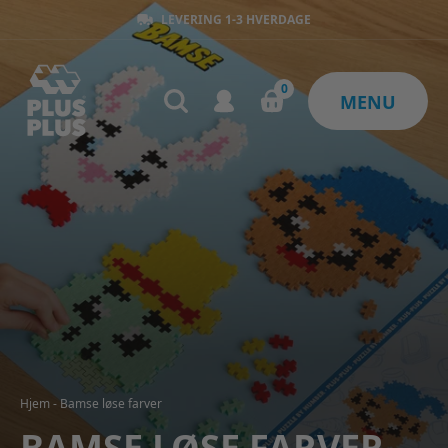
LEVERING 1-3 HVERDAGE
0
MENU
Hjem
-
Bamse løse farver
BAMSE LØSE FARVER