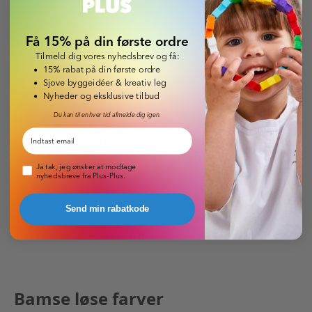
Få 15% på din første ordre
Tilmeld dig vores nyhedsbrev og få:
15% rabat på din første ordre
Sjove byggeidéer & kreativ leg
Nyheder og eksklusive tilbud
Du kan til enhver tid afmelde dig igen.
Email
Mintgrøn - 150 stk
Støvet Lyserød - 150 stk
69,95 DKK
69,95 DKK
Pop-up nyhedsbrev
Ja tak, jeg ønsker at modtage
nyhedsbreve fra Plus-Plus.
Send min rabatkode
Du har set
8
ud af
8
produkter.
Bamse løse farver