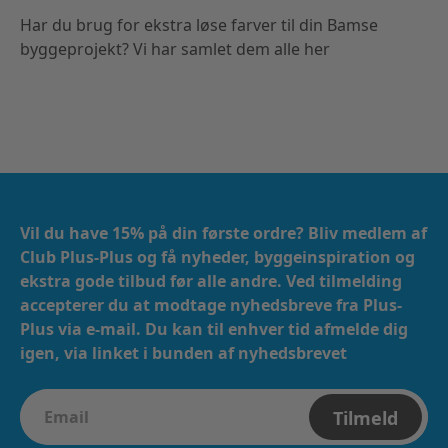
Har du brug for ekstra løse farver til din Bamse
byggeprojekt? Vi har samlet dem alle her
Vil du have 15% på din første ordre? Bliv medlem af
Club Plus-Plus og få nyheder, byggeinspiration og
ekstra gode tilbud før alle andre. Ved tilmelding
accepterer du at modtage nyhedsbreve fra Plus-
Plus via e-mail. ​​ Du kan til enhver tid afmelde dig
igen, via linket i bunden af nyhedsbrevet
Tilmeld