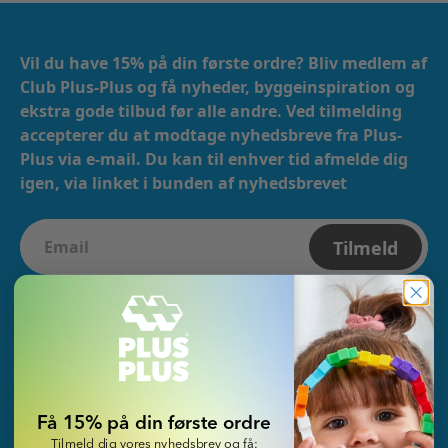
Vil du have 15% på din første ordre? Bliv medlem af
Club Plus-Plus og få nyheder, byggeinspiration og
ekstra gode tilbud før alle andre. Ved tilmelding
accepterer du at modtage nyhedsbreve fra Plus-
Plus via e-mail. ​​ Du kan til enhver tid afmelde dig
igen, via linket i bunden af nyhedsbrevet
Tilmeld
Are you in the right country?
Danmark
Få 15% på din første ordre
Tilmeld dig vores nyhedsbrev og få:
KUNDESERVICE