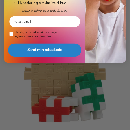
Nyheder og eksklusive tilbud
Du kan til enhver tid afmelde dig igen.
Email
Pop-up nyhedsbrev
Ja tak, jeg ønsker at modtage
nyhedsbreve fra Plus-Plus.
Send min rabatkode