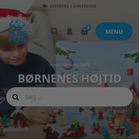
30 DAGES RETURRET
0
MENU
Hjem
-
Børnenes højtid
BØRNENES HØJTID