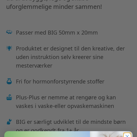
uforglemmelige minder sammen!
Passer med BIG 50mm x 20mm
Produktet er designet til den kreative, der
uden instruktion selv kreerer sine
mesterværker
Fri for hormonforstyrrende stoffer
Plus-Plus er nemme at rengøre og kan
vaskes i vaske-eller opvaskemaskinen
BIG er særligt udviklet til de mindste børn
og er godkendt fra 1+ år