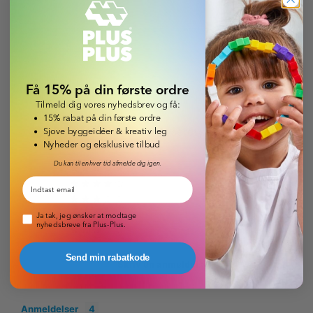
Læs om levering & betaling
Få 15% på din første ordre
Tilmeld dig vores nyhedsbrev og få:
15% rabat på din første ordre
5,0
Sjove byggeidéer & kreativ leg
Baseret på 4 anmeldelser
Nyheder og eksklusive tilbud
Du kan til enhver tid afmelde dig igen.
4
Email
0
0
Pop-up nyhedsbrev
Ja tak, jeg ønsker at modtage
0
nyhedsbreve fra Plus-Plus.
0
Send min rabatkode
Skriv en anmeldelse
Anmeldelser