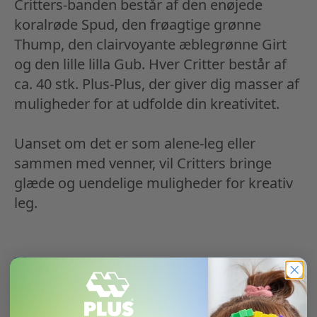
Critters-banden består af den enøjede
koralrøde Spud, den frøagtige grønne
Thump, den clairvoyante æblegrønne Girt
og den lille lilla Gub. Hver Critter består af
ca. 40 stk. Plus-Plus, der giver dig masser af
muligheder for at udfolde din kreativitet.
Uanset om det er som alene-leg eller
sammen med venner, vil Critters bringe
glæde og uendelige muligheder for kreativ
leg.
Byggeinstruktion medfølger
Små dele - ikke egnet til børn under 3 år