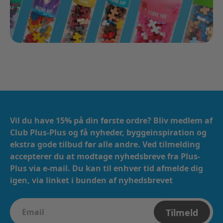
Vil du have 15% på din første ordre? Bliv medlem af
Club Plus-Plus og få nyheder, byggeinspiration og
ekstra gode tilbud før alle andre. Ved tilmelding
accepterer du at modtage nyhedsbreve fra Plus-
Plus via e-mail. ​​ Du kan til enhver tid afmelde dig
igen, via linket i bunden af nyhedsbrevet
Tilmeld