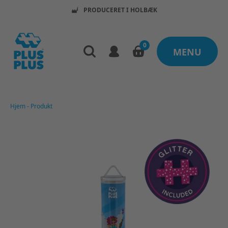
KØB FOR 399KR OG FÅ FRI FRAGT
0
MENU
Hjem
-
Produkt