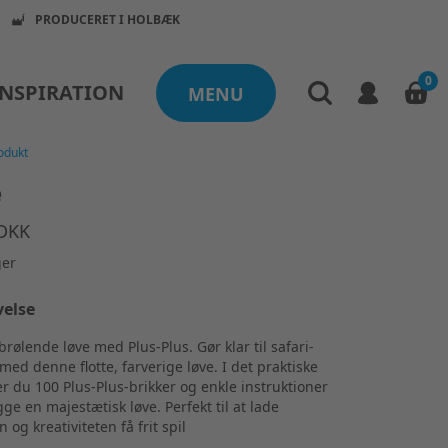
PRODUCERET I HOLBÆK
0
INSPIRATION
MENU
odukt
e
 DKK
ger
velse
brølende løve med Plus-Plus. Gør klar til safari-
med denne flotte, farverige løve. I det praktiske
er du 100 Plus-Plus-brikker og enkle instruktioner
ygge en majestætisk løve. Perfekt til at lade
n og kreativiteten få frit spil