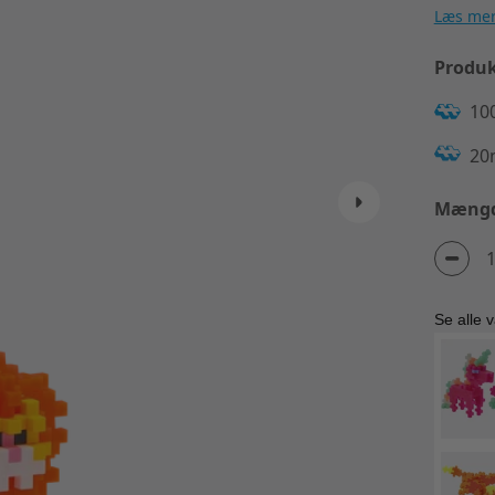
Læs me
Produk
100
20
Mæng
Se alle v