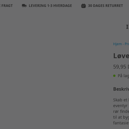
I FRAGT
LEVERING 1-3 HVERDAGE
30 DAGES RETURRET
Hjem
-
Pr
Løv
59,95
På la
Beskri
Skab et 
eventyr 
rør find
til at b
fantasie