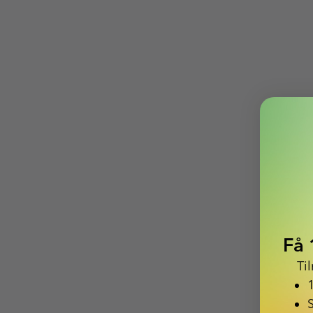
Få 
Ti