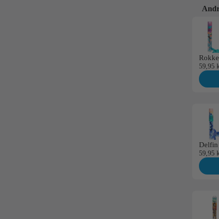
Andr
Use the 
Rokke
59,95 k
Delfin
59,95 k