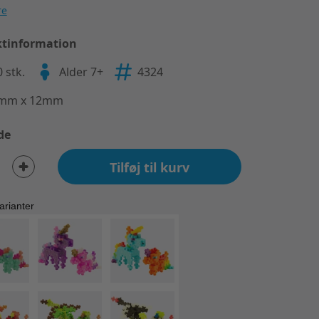
re
tinformation
 stk.
Alder 7+
4324
mm x 12mm
de
Tilføj til kurv
arianter