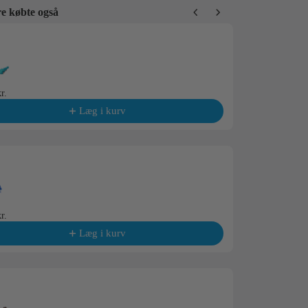
e købte også
Previous and Next buttons to navigate through product recommendations,
Gorilla
r.
59,95 kr.
Læg i kurv
Elefant
r.
59,95 kr.
Læg i kurv