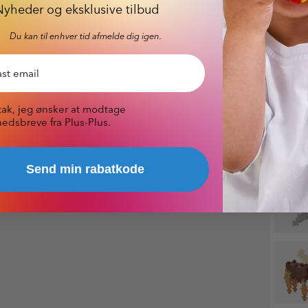
Nyheder og eksklusive tilbud
Du kan til enhver tid afmelde dig igen.
 nyhedsbrev
tak, jeg ønsker at modtage
edsbreve fra Plus-Plus.
Send min rabatkode