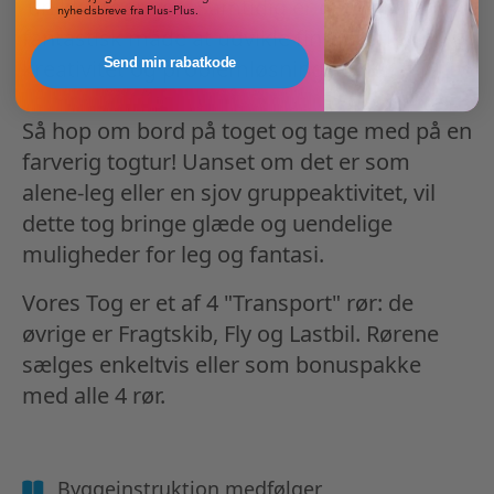
unikke togrejse. Samtidig er det også en
nyhedsbreve fra Plus-Plus.
fantastisk måde at udvikle finmotorik,
kreativitet og problemløsningsevner.
Send min rabatkode
Så hop om bord på toget og tage med på en
farverig togtur! Uanset om det er som
alene-leg eller en sjov gruppeaktivitet, vil
dette tog bringe glæde og uendelige
muligheder for leg og fantasi.
Vores Tog er et af 4 "Transport" rør: de
øvrige er Fragtskib, Fly og Lastbil. Rørene
sælges enkeltvis eller som bonuspakke
med alle 4 rør.
Byggeinstruktion medfølger