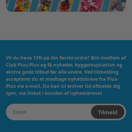
Vil du have 15% på din første ordre? Bliv medlem af
Club Plus-Plus og få nyheder, byggeinspiration og
ekstra gode tilbud før alle andre. Ved tilmelding
accepterer du at modtage nyhedsbreve fra Plus-
Plus via e-mail. ​​ Du kan til enhver tid afmelde dig
igen, via linket i bunden af nyhedsbrevet
Tilmeld