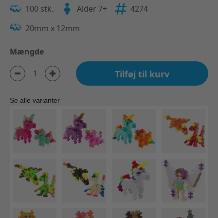
100 stk.
Alder 7+
4274
20mm x 12mm
Mængde
Tilføj til kurv
Se alle varianter