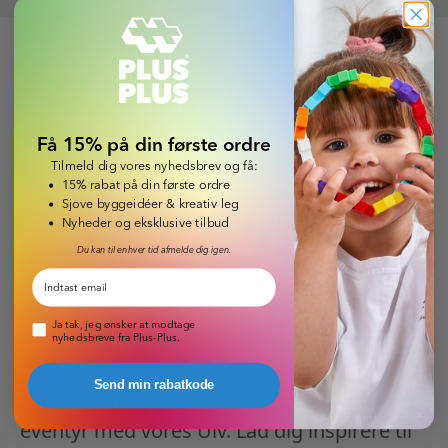
Ulven er en del af vores vilde dyr univers og
er en kilde til leg, kreativitet og sjov.
Udforsk utallige muligheder, når du bygger
Få 15% på din første ordre
og konstruerer dine egne ulveeventyr. Udvid
Tilmeld dig vores nyhedsbrev og få:
15% rabat på din første ordre
dine byggemuligheder ved at tilkøbe ekstra
Sjove byggeidéer & kreativ leg
farver og byggeplader, så du kan skabe
Nyheder og eksklusive tilbud
endnu mere imponerende og detaljerede
Du kan til enhver tid afmelde dig igen.
kreationer. Skab en majestætisk ulv, der
Email
strejfer gennem skoven, eller byg en
Pop-up nyhedsbrev
farverig ulveflok, der udforsker naturens
Ja tak, jeg ønsker at modtage
nyhedsbreve fra Plus-Plus.
hemmeligheder.
Send min rabatkode
Lad din fantasi løbe vildt og tag med på et
eventyr med vores Ulv. Lad dig inspirere til