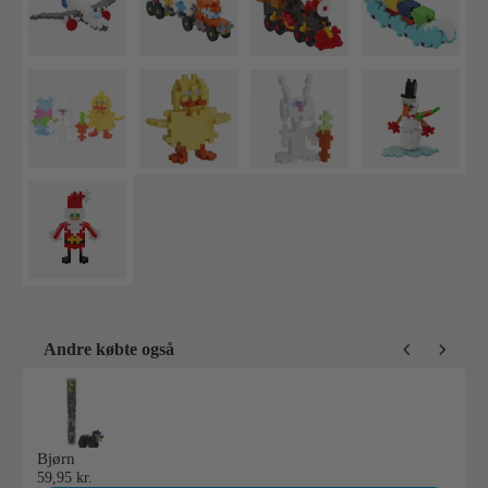
Andre købte også
Use the Previous and Next buttons to navigate through product reco
Bjørn
59,95 kr.